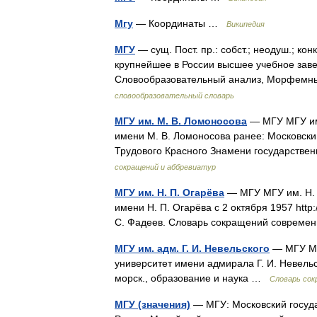
Мгу
— Координаты …
Википедия
МГУ
— сущ. Пост. пр.: собст.; неодуш.; кон
крупнейшее в России высшее учебное заве
Словообразовательный анализ, Морфемн
словообразовательный словарь
МГУ им. М. В. Ломоносова
— МГУ МГУ им.
имени М. В. Ломоносова ранее: Московск
Трудового Красного Знамени государств
сокращений и аббревиатур
МГУ им. Н. П. Огарёва
— МГУ МГУ им. Н. 
имени Н. П. Огарёва с 2 октября 1957 http
С. Фадеев. Словарь сокращений современ
МГУ им. адм. Г. И. Невельского
— МГУ МГУ
университет имени адмирала Г. И. Невельск
морск., образование и наука …
Словарь сок
МГУ (значения)
— МГУ: Московский госуда