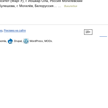
ситет (МарГУ), г. Йошкар Ола, Россия Могилёвский
. Кулешова, г. Могилёв, Белоруссия… …
Википедия
ка
,
Реклама на сайте
18+
omla,
Drupal,
WordPress, MODx.