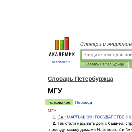
Словари и энциклоп
academic.ru
Словарь Петербуржца
Словарь Петербуржца
МГУ
Толкование
Перевод
МГУ
1
.
См
.
:
МАРТЫШКИН
ГОСУДАРСТВЕНН
2
.
Так
стали
называть
дом
с
башней
,
сп
проезду
,
между
домами
№
5
,
корп
.
2
и
№